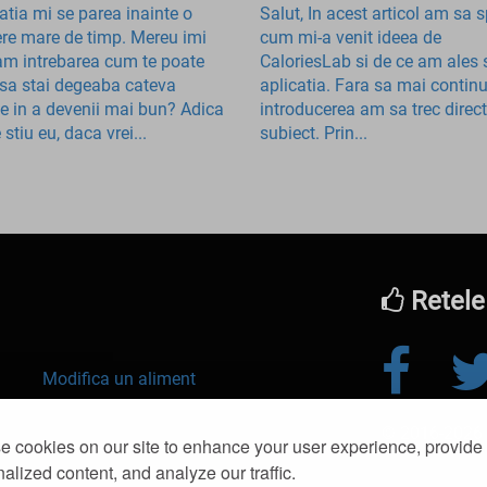
atia mi se parea inainte o
Salut, In acest articol am sa 
ere mare de timp. Mereu imi
cum mi-a venit ideea de
m intrebarea cum te poate
CaloriesLab si de ce am ales 
 sa stai degeaba cateva
aplicatia. Fara sa mai continu
e in a devenii mai bun? Adica
introducerea am sa trec direct
 stiu eu, daca vrei...
subiect. Prin...
Retele
Modifica un aliment
© 2016-2026 kl
Slabit
 cookies on our site to enhance your user experience, provide
alized content, and analyze our traffic.