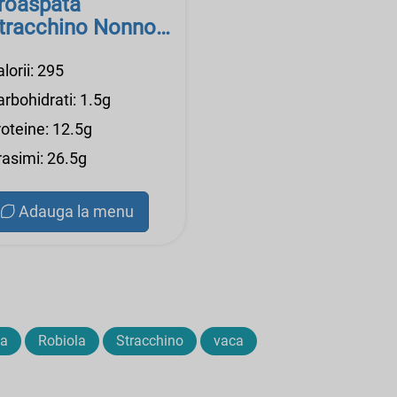
roaspata
tracchino Nonno
anni
lorii: 295
rbohidrati: 1.5g
roteine: 12.5g
rasimi: 26.5g
Adauga la menu
ta
Robiola
Stracchino
vaca