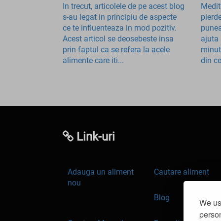
In trecut, articolele de pe acest blog
Medit
s-au legat in principiu de aspecte
pierd
ce te influenteaza in mod pozitiv.
punea
Acest articol se deosebeste insa
ajuta
prin faptul ca se refera la acele
minut
alimente care iti...
din ce
Link-uri
Adauga un aliment
Cautare aliment
nou
Blog
We use
person