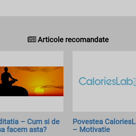
Articole recomandate
itatia – Cum si de
Povestea Calories
sa facem asta?
– Motivatie