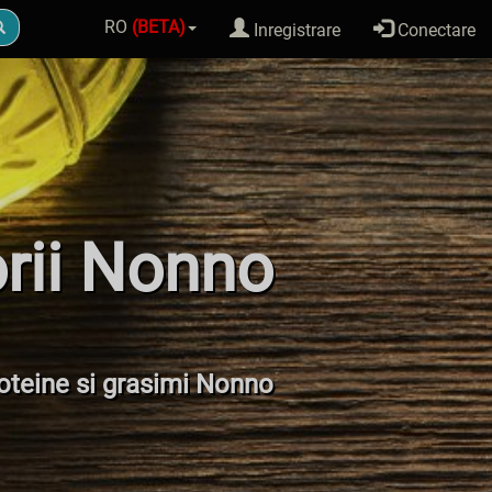
RO
(BETA)
Inregistrare
Conectare
rii Nonno
proteine si grasimi Nonno