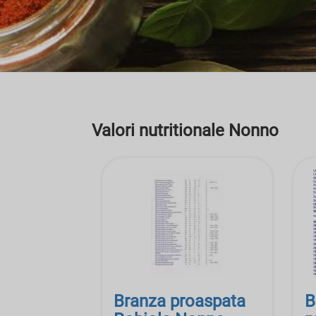
Valori nutritionale Nonno
Branza proaspata
B