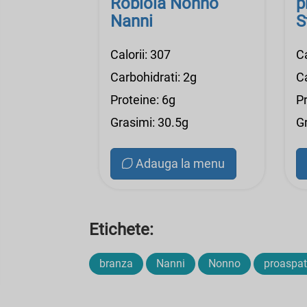
Robiola Nonno
p
Nanni
S
N
Calorii: 307
Ca
Carbohidrati: 2g
Ca
Proteine: 6g
P
Grasimi: 30.5g
G
Adauga la menu
Etichete:
branza
Nanni
Nonno
proaspa