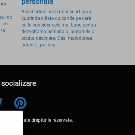
personala
spun
Acest articol va fi unul scurt si va
sa fac
cuprinde o lista cu cartile pe care
i cu
eu le consider cele mai bune pentru
 la
dezvoltarea personala, alaturi de o
scurta descriere. Desi majoritatea
parerilor pe care...
 socializare
orii.ro. Toate drepturile rezervate.