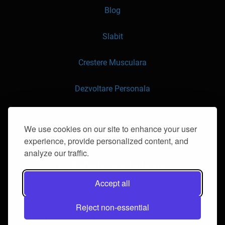
Blog
Slabit
Crestere Musculara
Dezvoltare Personala
API
We use cookies on our site to enhance your user
experience, provide personalized content, and
Contacteaza-ne
analyze our traffic.
Retele socializare
Accept all
Reject non-essential
© 2016-2026 klorii.ro. Toate drepturile rezervate.