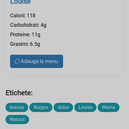
Louise
Calorii: 118
Carbohidrati: 4g
Proteine: 11g
Grasimi: 6.5g
Adauga la menu
Etichete:
branza
Burgos
dulce
Louise
Mama
Natural