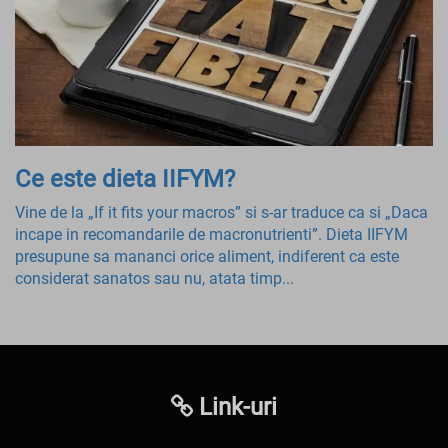
Ce este dieta IIFYM?
Vine de la „If it fits your macros” si s-ar traduce ca si „Daca
incape in recomandarile de macronutrienti”. Dieta IIFYM
presupune sa mananci orice aliment, indiferent ca este
considerat sanatos sau nu, atata timp...
Link-uri