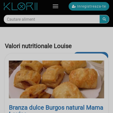
Inregistreaza-te
Toggle
navigation
Valori nutritionale Louise
Cautare avansata
Branza dulce Burgos natural Mama