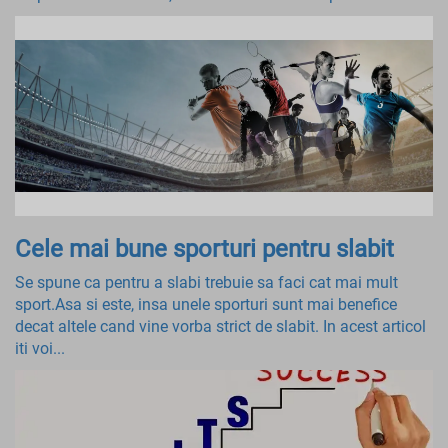
Cele mai bune sporturi pentru slabit
Se spune ca pentru a slabi trebuie sa faci cat mai mult
sport.Asa si este, insa unele sporturi sunt mai benefice
decat altele cand vine vorba strict de slabit. In acest articol
iti voi...