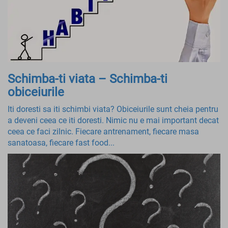
Schimba-ti viata – Schimba-ti
obiceiurile
Iti doresti sa iti schimbi viata? Obiceiurile sunt cheia pentru
a deveni ceea ce iti doresti. Nimic nu e mai important decat
ceea ce faci zilnic. Fiecare antrenament, fiecare masa
sanatoasa, fiecare fast food...