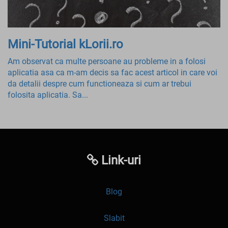
Mini-Tutorial kLorii.ro
Am observat ca multe persoane au probleme in a folosi
aplicatia asa ca m-am decis sa fac acest articol in care voi
da detalii despre cum functioneaza si cum ar trebui
folosita aplicatia. Sa...
Link-uri
Blog
Slabit