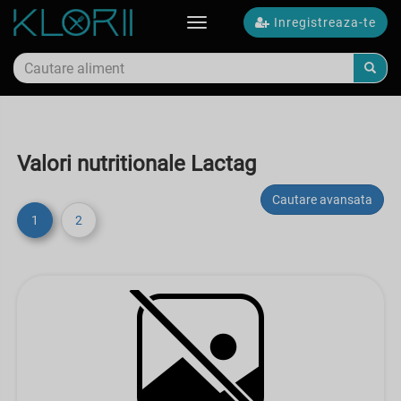
Inregistreaza-te
Toggle
navigation
Valori nutritionale Lactag
Cautare avansata
1
2