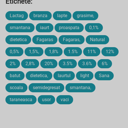
Etichete:
Lactag
branza
lapte
grasime,
smantana
iaurt
proaspata
0,1%
dietetica
Fagaras
Fagaras,
Natural
0,5%
1,5%,
1,8%
1.5%
11%
12%
2%
2,8%
20%
3.5%
3.6%
6%
batut
dietetica,
Iaurtul
light
Sana
scoala
semidegresat
smantana,
taraneasca
usor
vaci