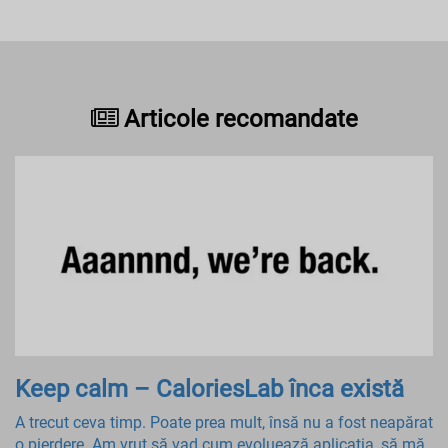
Articole recomandate
Keep calm – CaloriesLab înca există
A trecut ceva timp. Poate prea mult, însă nu a fost neapărat
o pierdere. Am vrut să vad cum evoluează aplicația, să mă