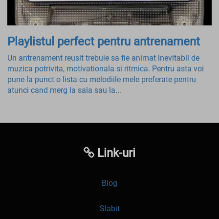
Playlistul perfect pentru antrenament
Un antrenament reusit trebuie sa fie animat inevitabil de
muzica potrivita, motivationala si ritmica. Pentru asta voi
pune la punct o lista cu melodiile mele preferate pentru
atunci cand merg la sala sau la...
Link-uri
Blog
Slabit