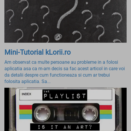
Mini-Tutorial kLorii.ro
Am observat ca multe persoane au probleme in a folosi
aplicatia asa ca m-am decis sa fac acest articol in care voi
da detalii despre cum functioneaza si cum ar trebui
folosita aplicatia. Sa...