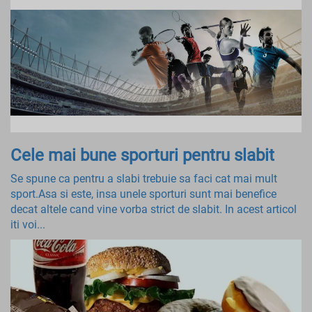
Cele mai bune sporturi pentru slabit
Se spune ca pentru a slabi trebuie sa faci cat mai mult
sport.Asa si este, insa unele sporturi sunt mai benefice
decat altele cand vine vorba strict de slabit. In acest articol
iti voi...