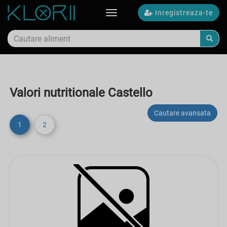
Inregistreaza-te
Toggle
navigation
Valori nutritionale Castello
Cautare avansata
1
2