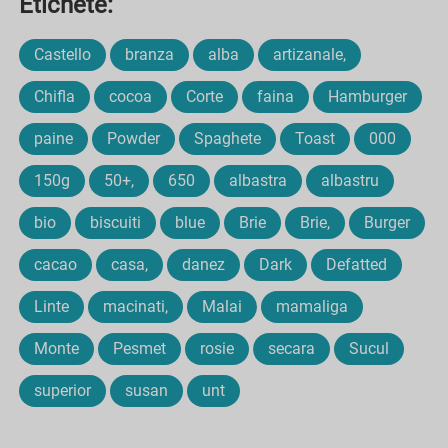
Etichete:
Castello
branza
alba
artizanale,
Chifla
cocoa
Corte
faina
Hamburger
paine
Powder
Spaghete
Toast
000
150g
50+,
650
albastra
albastru
bio
biscuiti
blue
Brie
Brie,
Burger
cacao
casa,
danez
Dark
Defatted
Linte
macinati,
Malai
mamaliga
Monte
Pesmet
rosie
secara
Sucul
superior
susan
unt