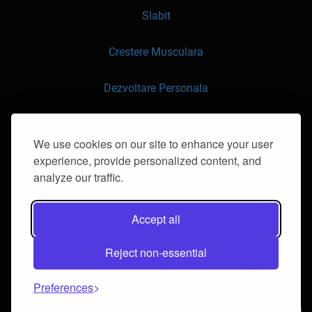
Slabit
Crestere Musculara
Dezvoltare Personala
API
We use cookies on our site to enhance your user
experience, provide personalized content, and
Contacteaza-ne
analyze our traffic.
Retele socializare
Accept all
Reject non-essential
© 2016-2026 klorii.ro. Toate drepturile rezervate.
Preferences