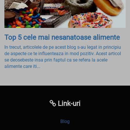
Top 5 cele mai nesanatoase alimente
In trecut, articolele de pe acest blog s-au legat in principiu
de aspecte ce te influenteaza in mod pozitiv. Acest articol
se deosebeste insa prin faptul ca se refera la acele
alimente care iti...
Link-uri
Blog