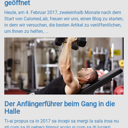
geöffnet
Heute, am 4. Februar 2017, zweieinhalb Monate nach dem
Start von CaloriesLab, freuen wir uns, einen Blog zu starten,
in dem wir versuchen, die besten Artikel zu veröffentlichen,
um Ihnen zu helfen, ...
Der Anfängerführer beim Gang in die
Halle
Ti-ai propus ca in 2017 sa incepi sa mergi la sala insa nu
sti cum sa iti petreci timpul acolo si cum sa iti lucrezi