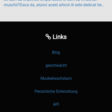
muschii?Daca da, atunci acest articol iti este dedicat tie...
Links
Blog
geschwächt
Muskelwachstum
Persönliche Entwicklung
API