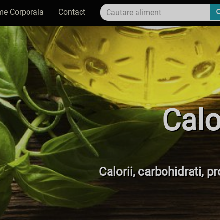
me Corporala
Contact
Calo
Calorii, carbohidrati, p