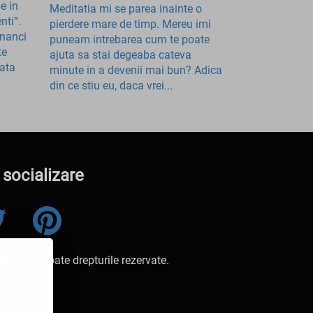
e in
Meditatia mi se parea inainte o
nti”.
pierdere mare de timp. Mereu imi
nanci
puneam intrebarea cum te poate
te
ajuta sa stai degeaba cateva
tata
minute in a devenii mai bun? Adica
din ce stiu eu, daca vrei...
 socializare
orii.ro. Toate drepturile rezervate.