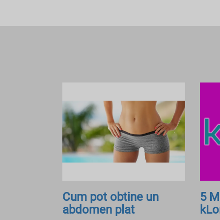
Cum pot obtine un
5 M
abdomen plat
kLor