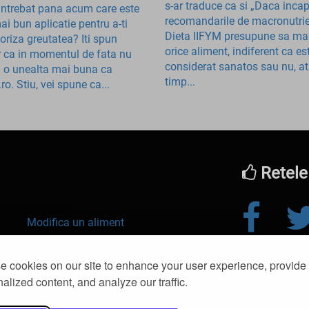
s-ar traduce ca si „Daca incap
 intrebat pana acum care este
recomandarile de macronutrie
ai bun aplicatie pentru a-ti
Dieta IIFYM presupune sa ma
oriza greutatea? Iti spun
orice aliment, indiferent ca es
r ca in momentul de fata nu
considerat sanatos sau nu, a
a o unealta mai buna ca
timp...
.ro. Stiu, vei spune ca...
Retele
Modifica un aliment
© 2016-2026 kl
Slabit
 cookies on our site to enhance your user experience, provide
alized content, and analyze our traffic.
la
API