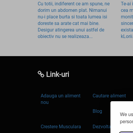
Cu totii, indiferent ce am spune, ne
Te-ai
dorim un abdomen plat. Nimanui
cea m
nu-i place burta si toata lumea isi
monit
doreste sa arate cat mai bine.
since
Desigur atingerea unui astfel de
exist
obiectiv nu se realizeaza...
kLorii
Link-uri
Adauga un aliment
Cautare aliment
nou
Blog
We use
person
Crestere Musculara
Dezvoltare Persona