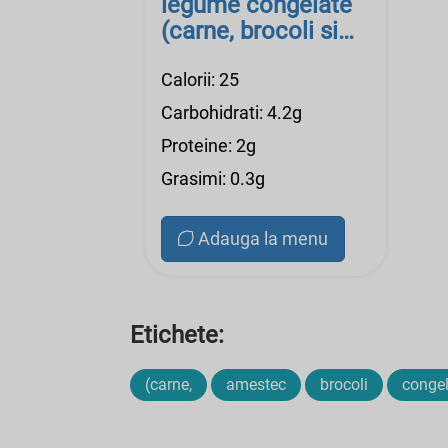
legume congelate
(carne, brocoli si
conopida), inForma
Calorii: 25
Carbohidrati: 4.2g
Proteine: 2g
Grasimi: 0.3g
Adauga la menu
Etichete:
(carne,
amestec
brocoli
conge