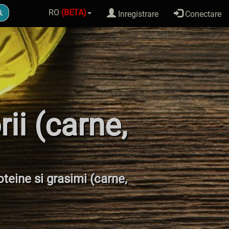
RO
(BETA)
Inregistrare
Conectare
rii (carne,
roteine si grasimi (carne,