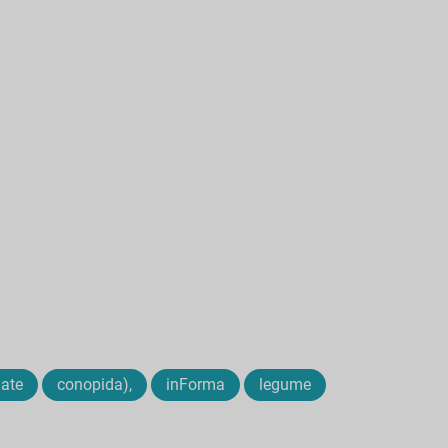
late
conopida),
inForma
legume