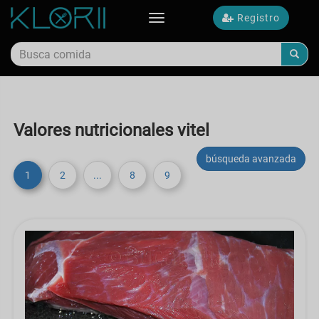
Registro
Toggle
navigation
Valores nutricionales vitel
búsqueda avanzada
1
2
...
8
9