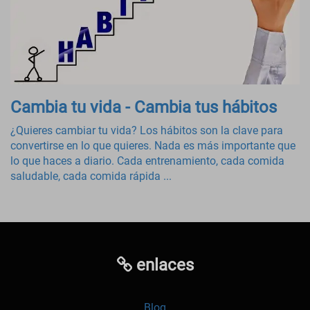
Cambia tu vida - Cambia tus hábitos
¿Quieres cambiar tu vida? Los hábitos son la clave para
convertirse en lo que quieres. Nada es más importante que
lo que haces a diario. Cada entrenamiento, cada comida
saludable, cada comida rápida ...
enlaces
Blog