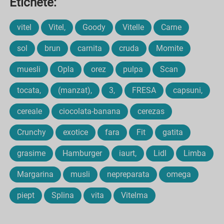
Etichete:
vitel
Vitel,
Goody
Vitelle
Carne
sol
brun
carnita
cruda
Momite
muesli
Opla
orez
pulpa
Scan
tocata,
(manzat),
3,
FRESA
capsuni,
cereale
ciocolata-banana
cerezas
Crunchy
exotice
fara
Fit
gatita
grasime
Hamburger
iaurt,
Lidl
Limba
Margarina
musli
nepreparata
omega
piept
Splina
vita
Vitelma