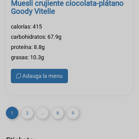
Muesli crujiente ciocolata-plátano
Goody Vitelle
calorías: 415
carbohidratos: 67.9g
proteína: 8.8g
grasas: 10.3g
Adauga la menu
1
2
...
8
9