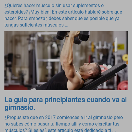
¿Quieres hacer músculo sin usar suplementos o
esteroides? ¡Muy bien! En este artículo hablaré sobre qué
hacer. Para empezar, debes saber que es posible que ya
tengas suficientes músculos ...
La guía para principiantes cuando va al
gimnasio.
¿Propusiste que en 2017 comiences a ir al gimnasio pero
no sabes cómo pasar tu tiempo allí y cómo ejercitar tus
músculos? Si es así, este artículo está dedicado a ti ...