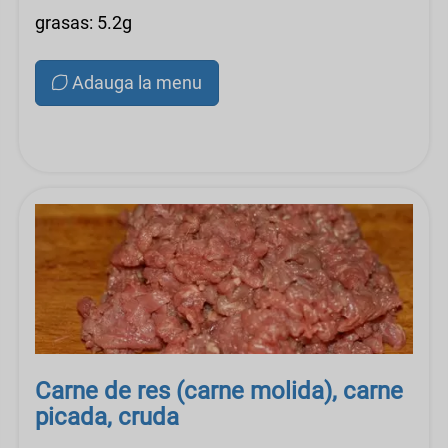
grasas: 5.2g
Adauga la menu
Carne de res (carne molida), carne
picada, cruda