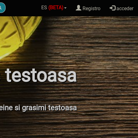
ES
(BETA)
Registro
acceder
s testoasa
teine si grasimi testoasa