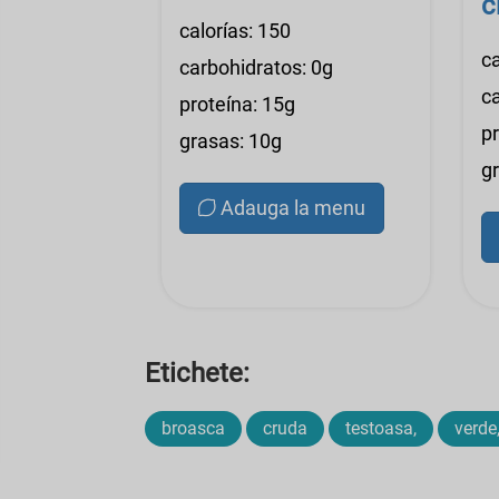
c
calorías: 150
ca
carbohidratos: 0g
c
proteína: 15g
p
grasas: 10g
g
Adauga la menu
Etichete:
broasca
cruda
testoasa,
verde