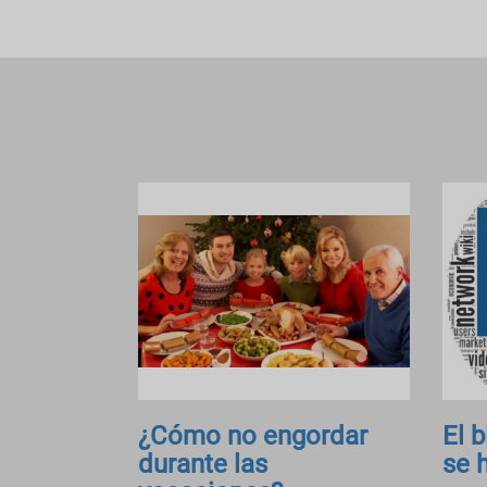
¿Cómo no engordar
El 
durante las
se 