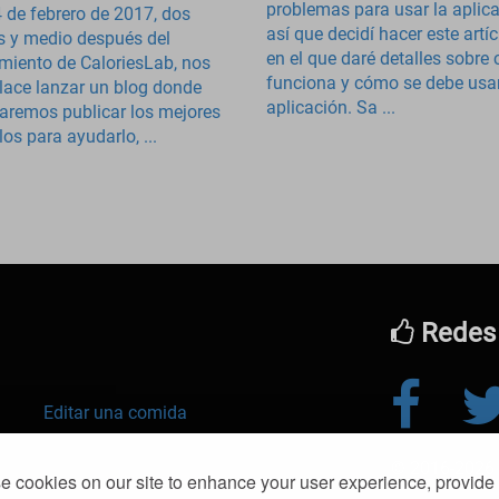
problemas para usar la aplica
4 de febrero de 2017, dos
así que decidí hacer este artí
 y medio después del
en el que daré detalles sobre
miento de CaloriesLab, nos
funciona y cómo se debe usar
ace lanzar un blog donde
aplicación. Sa ...
taremos publicar los mejores
los para ayudarlo, ...
Redes 
Editar una comida
© 2016-2026 k
debilitado
 cookies on our site to enhance your user experience, provide