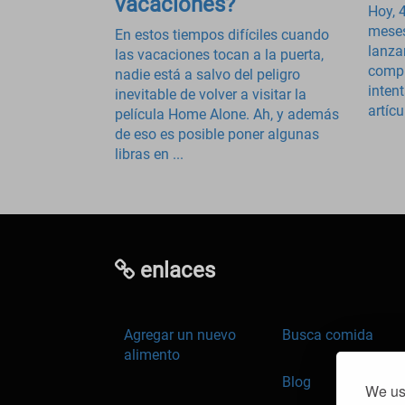
vacaciones?
Hoy, 
meses
En estos tiempos difíciles cuando
lanza
las vacaciones tocan a la puerta,
compl
nadie está a salvo del peligro
inten
inevitable de volver a visitar la
artícu
película Home Alone. Ah, y además
de eso es posible poner algunas
libras en ...
enlaces
Agregar un nuevo
Busca comida
alimento
Blog
We use