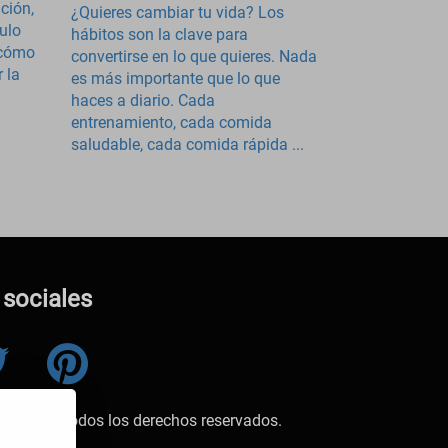
ción,
¿Quieres cambiar tu vida? Los
culo
hábitos son la clave para
 cómo
convertirse en lo que quieres. Nada
 la
es más importante que lo que
haces a diario. Cada
entrenamiento, cada comida
saludable, cada comida rápida ...
sociales
lorii.ro. Todos los derechos reservados.