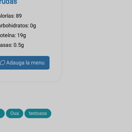
rudas
lorías: 89
arbohidratos: 0g
roteína: 19g
rasas: 0.5g
Adauga la menu
,
Oua
testoasa