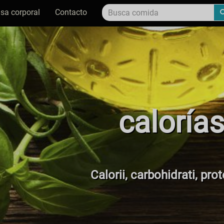
sa corporal
Contacto
caloría
Calorii, carbohidrati, pro