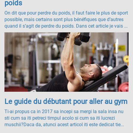
poids
On dit que pour perdre du poids, il faut faire le plus de sport
possible, mais certains sont plus bénéfiques que d’autres
quand il s’agit de perdre du poids. Dans cet article je vais ...
Le guide du débutant pour aller au gym
Ti-ai propus ca in 2017 sa incepi sa mergi la sala insa nu
sti cum sa iti petreci timpul acolo si cum sa iti lucrezi
muschii?Daca da, atunci acest articol iti este dedicat tie...