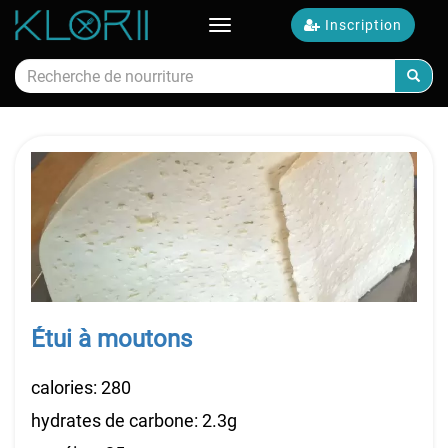
Inscription
Toggle
navigation
Calories alimentaires
Étui à moutons
calories: 280
hydrates de carbone: 2.3g