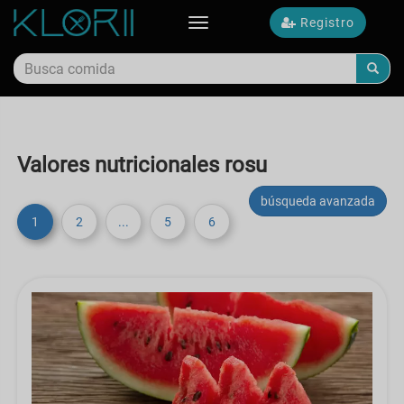
Registro
Toggle
navigation
Valores nutricionales rosu
búsqueda avanzada
1
2
...
5
6