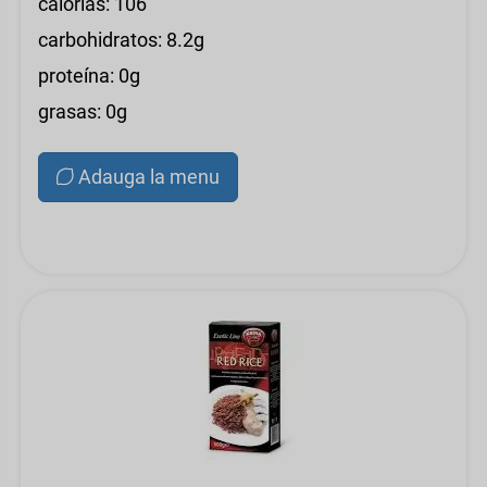
calorías: 106
carbohidratos: 8.2g
proteína: 0g
grasas: 0g
Adauga la menu