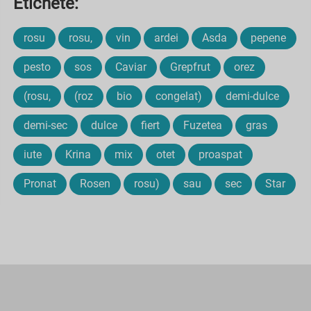
Etichete:
rosu
rosu,
vin
ardei
Asda
pepene
pesto
sos
Caviar
Grepfrut
orez
(rosu,
(roz
bio
congelat)
demi-dulce
demi-sec
dulce
fiert
Fuzetea
gras
iute
Krina
mix
otet
proaspat
Pronat
Rosen
rosu)
sau
sec
Star