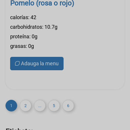
Pomelo (rosa o rojo)
calorías: 42
carbohidratos: 10.7g
proteína: 0g
grasas: 0g
Adauga la menu
1
2
...
5
6