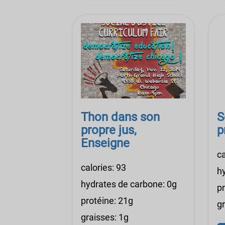
Thon dans son
S
propre jus,
p
Enseigne
ca
calories: 93
h
hydrates de carbone: 0g
p
protéine: 21g
g
graisses: 1g