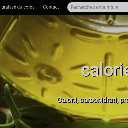
 graisse du corps
Contact
calori
Calorii, carbohidrati, pr