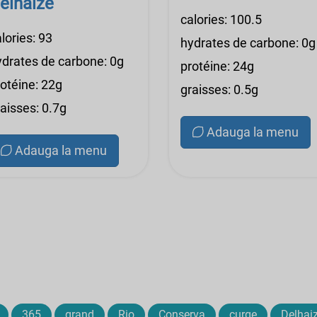
elhaize
calories: 100.5
lories: 93
hydrates de carbone: 0g
ydrates de carbone: 0g
protéine: 24g
rotéine: 22g
graisses: 0.5g
aisses: 0.7g
Adauga la menu
Adauga la menu
365
grand
Rio
Conserva
curge
Delhai