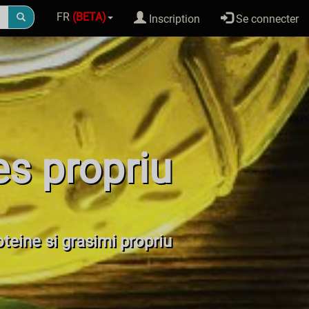
FR
(BETA)
Inscription
Se connecter
es propriu
oteine si grasimi propriu