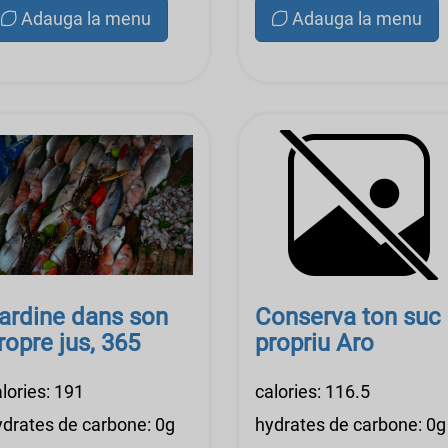
Adauga la menu
Adauga la menu
ardine dans son
Conserva ton suc
ropre jus, 365
propriu Aro
lories: 191
calories: 116.5
ydrates de carbone: 0g
hydrates de carbone: 0g