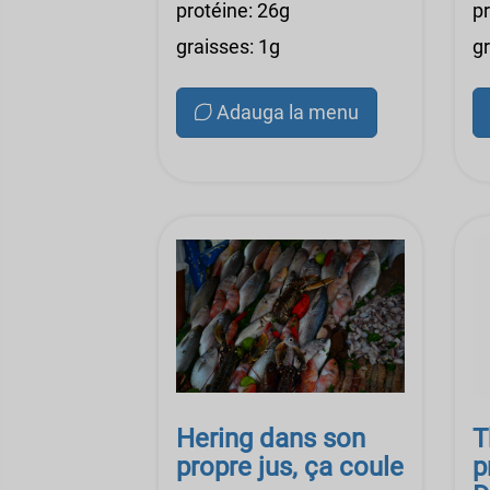
protéine: 26g
p
graisses: 1g
g
Adauga la menu
Hering dans son
T
propre jus, ça coule
p