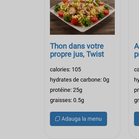
Thon dans votre
A
propre jus, Twist
p
calories: 105
ca
hydrates de carbone: 0g
h
protéine: 25g
pr
graisses: 0.5g
gr
Adauga la menu