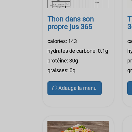
Thon dans son
T
propre jus 365
3
calories: 143
ca
hydrates de carbone: 0.1g
h
protéine: 30g
p
graisses: 0g
gr
Adauga la menu