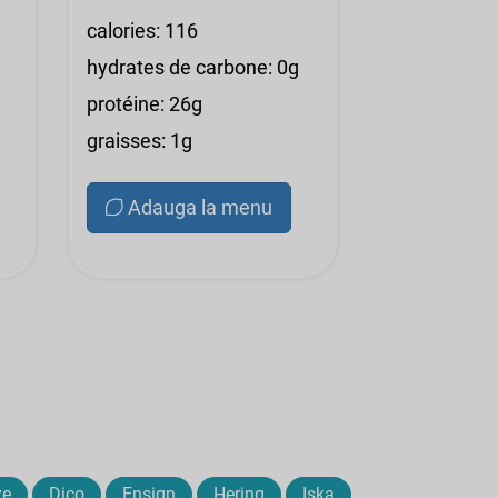
calories: 116
hydrates de carbone: 0g
protéine: 26g
graisses: 1g
Adauga la menu
ze
Dico
Ensign
Hering
Iska