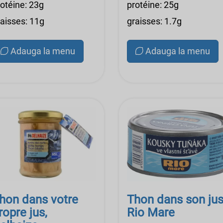
rotéine: 23g
protéine: 25g
raisses: 11g
graisses: 1.7g
Adauga la menu
Adauga la menu
hon dans votre
Thon dans son jus
ropre jus,
Rio Mare