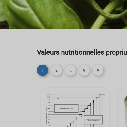
Valeurs nutritionnelles propri
1
2
...
8
9