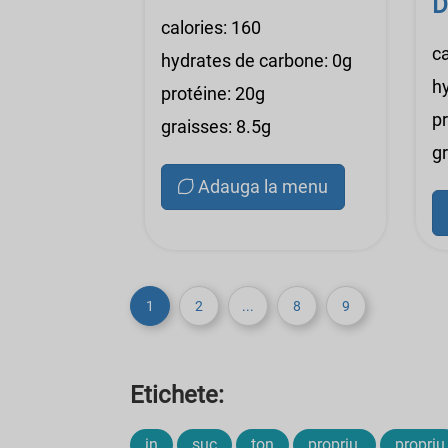
D
calories: 160
ca
hydrates de carbone: 0g
h
protéine: 20g
p
graisses: 8.5g
gr
Adauga la menu
1
2
...
8
9
Etichete:
in
suc
ton
propriu,
propriu