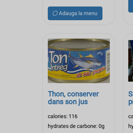
Adauga la menu
Thon, conserver
S
dans son jus
p
calories: 116
ca
hydrates de carbone: 0g
h