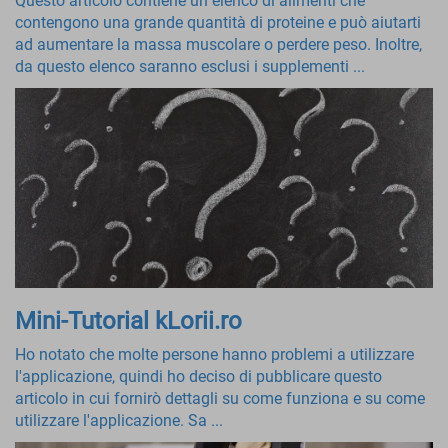
Questo articolo contiene un elenco di alimenti che
contengono una grande quantità di proteine ​​e può aiutarti
ad aumentare la massa muscolare o perdere peso. Inoltre,
da questo elenco saranno esclusi i supplementi ...
Mini-Tutorial kLorii.ro
Ho notato che molte persone hanno problemi a utilizzare
l'applicazione, quindi ho deciso di pubblicare questo
articolo in cui fornirò dettagli su come funziona e su come
utilizzare l'applicazione. Sa ...