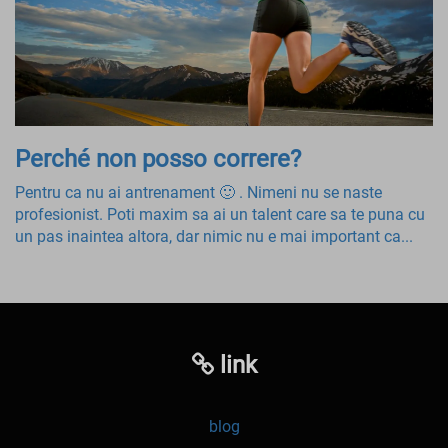
Perché non posso correre?
Pentru ca nu ai antrenament 🙂 . Nimeni nu se naste
profesionist. Poti maxim sa ai un talent care sa te puna cu
un pas inaintea altora, dar nimic nu e mai important ca...
link
blog