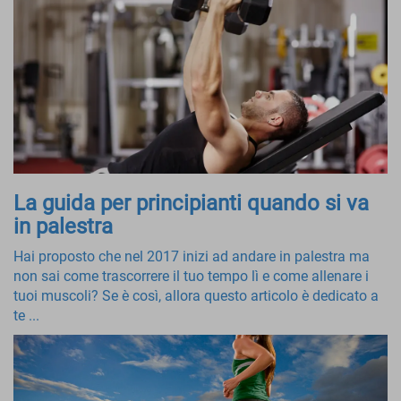
La guida per principianti quando si va
in palestra
Hai proposto che nel 2017 inizi ad andare in palestra ma
non sai come trascorrere il tuo tempo lì e come allenare i
tuoi muscoli? Se è così, allora questo articolo è dedicato a
te ...