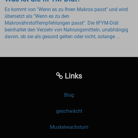
Es kommt von "Wenn es zu Ihren Makros passt" und wird
übersetzt als "Wenn es zu den
Makronährstoffempfehlungen passt". Die IIFYM-Diät
beinhaltet den Verzehr von Nahrungsmitteln, unabhängig
davon, ob sie als gesund gelten oder nicht, solange ...
Links
Blog
geschwächt
Muskelwachstum