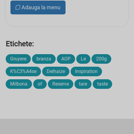
Adauga la menu
Etichete:
Gruyere
branza
AOP
Le
200g
K%C3%A4se
Delhaize
Inspiration
Milbona
of
Reserve
tare
taste