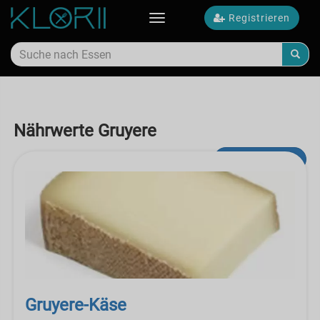
Registrieren
Toggle
navigation
Nährwerte Gruyere
Erweiterte Suche
Gruyere-Käse