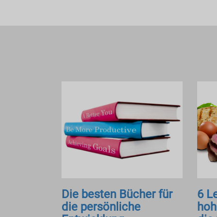
Die besten Bücher für
6 L
die persönliche
hoh