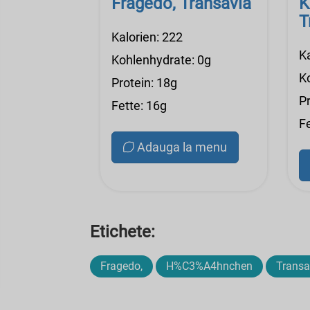
Fragedo, Transavia
K
T
Kalorien: 222
K
Kohlenhydrate: 0g
K
Protein: 18g
Pr
Fette: 16g
Fe
Adauga la menu
Etichete:
Fragedo,
H%C3%A4hnchen
Transa