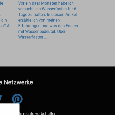
de
Vor ein paar Monaten habe ich
versucht, ein Wasserfasten für 6
i
Tage zu halten. In diesem Artikel
 din
erzähle ich von meinen
sa? Ai
Erfahrungen und was das Fasten
mit Wasser bedeutet. Über
Wasserfasten ...
e Netzwerke
orii.ro. Alle rechte vorbehalten.