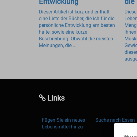
Entwicklung
die
Dieser Artikel ist kurz und enthält
Dieser
eine Liste der Bücher, die ich für die
Leben
persönliche Entwicklung am besten
Menge
halte, sowie eine kurze
Ihnen
Beschreibung. Obwohl die meisten
Muske
Meinungen, die ...
Gewic
diese
ausge
Links
Fügen Sie ein neues
Suche nach Essen
Lebensmittel hinzu
We use