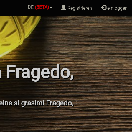
DE
(BETA)
Registrieren
einloggen
n Fragedo,
teine si grasimi Fragedo,