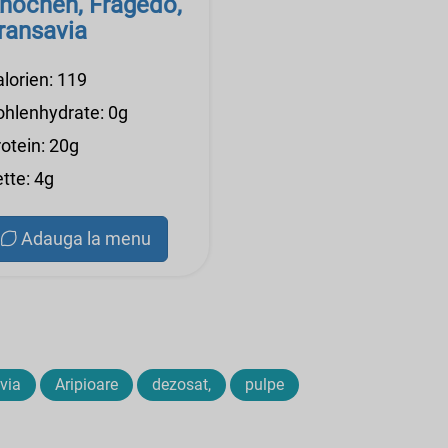
nochen, Fragedo,
ransavia
alorien: 119
ohlenhydrate: 0g
otein: 20g
tte: 4g
Adauga la menu
via
Aripioare
dezosat,
pulpe