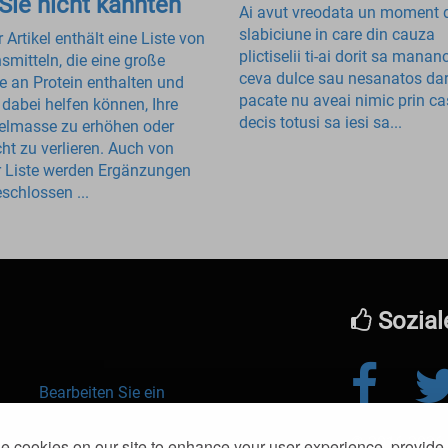
 Sie nicht kannten
Ai avut vreodata un moment 
slabiciune in care din cauza
 Artikel enthält eine Liste von
plictiselii ti-ai dorit sa mananc
smitteln, die eine große
ceva dulce sau nesanatos dar
 an Protein enthalten und
pacate nu aveai nimic prin ca
 dabei helfen können, Ihre
decis totusi sa iesi sa...
lmasse zu erhöhen oder
ht zu verlieren. Auch von
r Liste werden Ergänzungen
schlossen ...
Sozial
Bearbeiten Sie ein
Essen
© 2016-2026 kl
 cookies on our site to enhance your user experience, provide