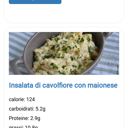
Insalata di cavolfiore con maionese
calorie: 124
carboidrati: 5.2g
Proteine: 2.9g
grassi: 10.8g