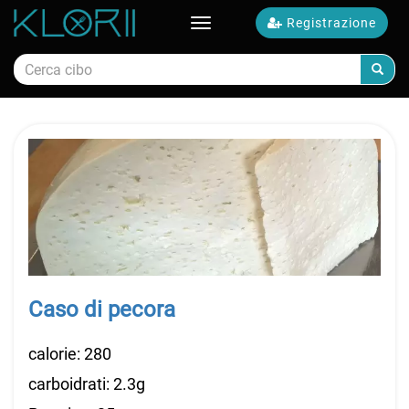
Registrazione
Toggle
navigation
Calorie alimentari
Caso di pecora
calorie: 280
carboidrati: 2.3g