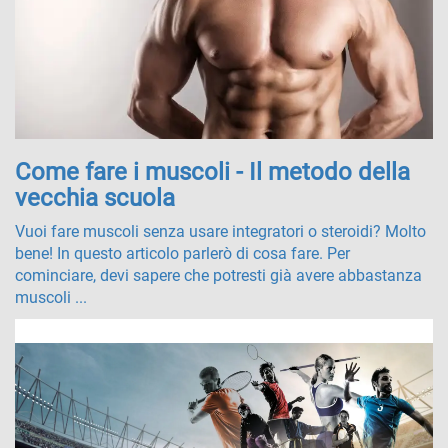
Come fare i muscoli - Il metodo della
vecchia scuola
Vuoi fare muscoli senza usare integratori o steroidi? Molto
bene! In questo articolo parlerò di cosa fare. Per
cominciare, devi sapere che potresti già avere abbastanza
muscoli ...