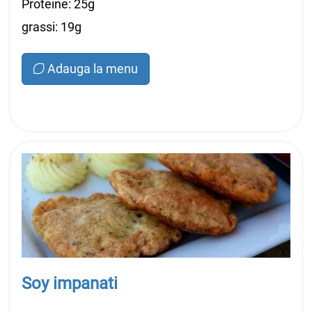
Proteine: 25g
grassi: 19g
Adauga la menu
Soy impanati