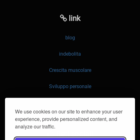
link
blog
indebolita
Crescita muscolare
Sviluppo personale
API
We use cookies on our site to enhance your user
experience, provide personalized content, and
Contattaci
analyze our traffic.
Reti sociali