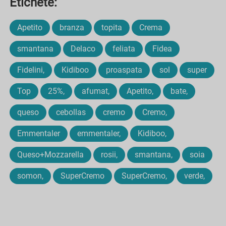
Etichete:
Apetito
branza
topita
Crema
smantana
Delaco
feliata
Fidea
Fidelini,
Kidiboo
proaspata
sol
super
Top
25%,
afumat,
Apetito,
bate,
queso
cebollas
cremo
Cremo,
Emmentaler
emmentaler,
Kidiboo,
Queso+Mozzarella
rosii,
smantana,
soia
somon,
SuperCremo
SuperCremo,
verde,