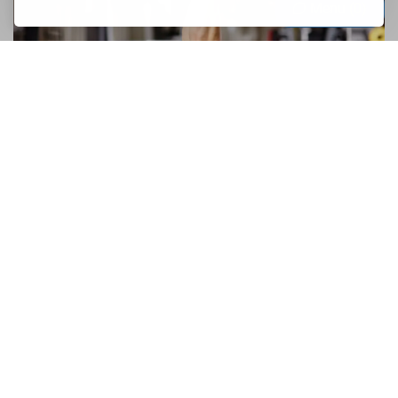
Menu
0
Der Anfängerführer beim Gang in die
Halle
Ti-ai propus ca in 2017 sa incepi sa mergi la sala insa nu
sti cum sa iti petreci timpul acolo si cum sa iti lucrezi
muschii?Daca da, atunci acest articol iti este dedicat tie...