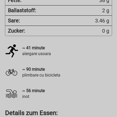
Fette:
36 g
Ballaststoff:
2 g
Sare:
3.46 g
Zucker:
0 g
~
41
minute
alergare usoara
~
90
minute
plimbare cu bicicleta
~
56
minute
inot
Details zum Essen: