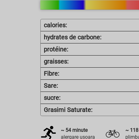
calories:
hydrates de carbone:
protéine:
graisses:
Fibre:
Sare:
sucre:
Grasimi Saturate:
~
54
minute
~
118
alergare usoara
plimba