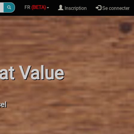
FR
(BETA)
Inscription
Se connecter
at Value
sel