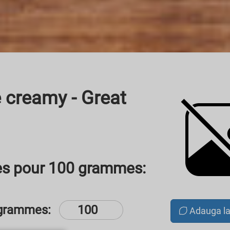
e creamy - Great
les pour 100 grammes:
grammes:
Adauga l