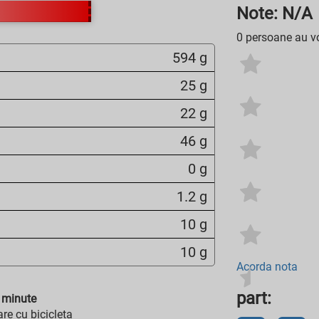
Note: N/A
0 persoane au vo
594 g
25 g
22 g
46 g
0 g
1.2 g
10 g
10 g
Acorda nota
part:
minute
re cu bicicleta