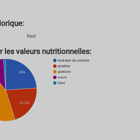
lorique:
haut
 les valeurs nutritionnelles:
hydrates de carbone
protéine
%
graisses
24%
sucre
Sare
21.1%