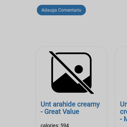
Adauga Comentariu
Unt arahide creamy
Un
- Great Value
cream
- 
calories: 594