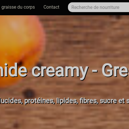
 graisse du corps
Contact
hide creamy - Gre
ucides, protéines, lipides, fibres, sucre et 