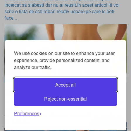
incercat sa slabesti dar nu ai reusit.In acest articol iti voi
scrie o lista de schimbari relativ usoare pe care le poti
face...
We use cookies on our site to enhance your user
experience, provide personalized content, and
analyze our traffic.
Accept all
Cum pot obtine un abdomen plat
Reject non-essential
Cu totii, indiferent ce am spune, ne dorim un abdomen plat.
Nimanui nu-i place burta si toata lumea isi doreste sa arate
Preferences
cat mai bine. Desigur atingerea unui astfel de obiectiv nu
se realizeaza...
Menu
0