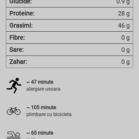
Glucide:
0.9 g
Proteine:
28 g
Grasimi:
46 g
Fibre:
0 g
Sare:
0 g
Zahar:
0 g
~
47
minute
alergare usoara
~
105
minute
plimbare cu bicicleta
~
65
minute