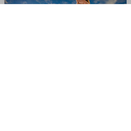
De ce nu pot sa alerg?
Pentru ca nu ai antrenament 🙂 . Nimeni nu se naste
profesionist. Poti maxim sa ai un talent care sa te puna cu
un pas inaintea altora, dar nimic nu e mai important ca...