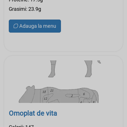
Grasimi: 23.9g
Adauga la menu
Omoplat de vita