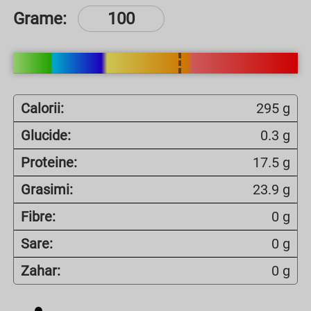
Grame:
Calorii:
295 g
Glucide:
0.3 g
Proteine:
17.5 g
Grasimi:
23.9 g
Fibre:
0 g
Sare:
0 g
Zahar:
0 g