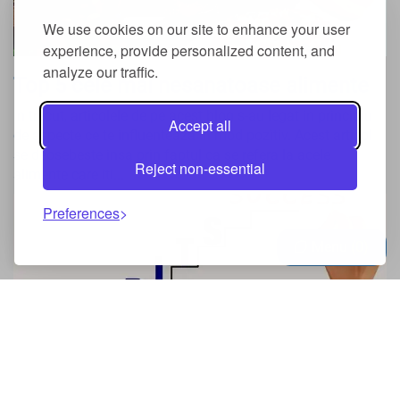
We use cookies on our site to enhance your user
experience, provide personalized content, and
analyze our traffic.
Top 5 cele mai nesanatoase alimente
In trecut, articolele de pe acest blog s-au legat in principiu
Accept all
de aspecte ce te influenteaza in mod pozitiv. Acest articol
se deosebeste insa prin faptul ca se refera la acele
Reject non-essential
alimente care iti...
Preferences
Menu
0