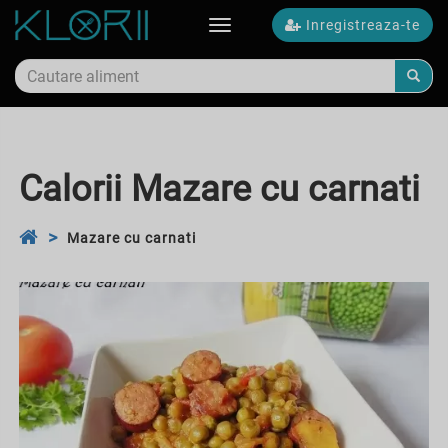
Inregistreaza-te
Toggle
navigation
Calorii Mazare cu carnati
Mazare cu carnati