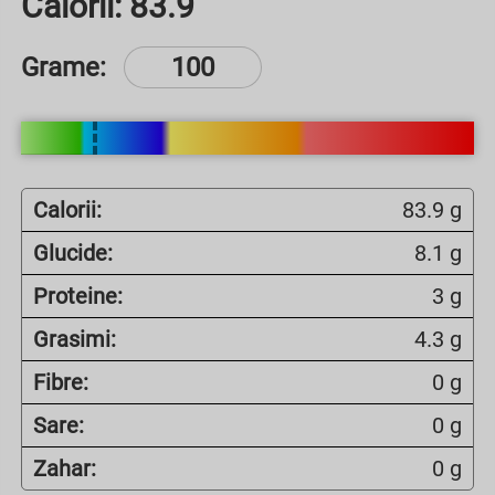
Calorii:
83.9
Grame:
Calorii:
83.9 g
Glucide:
8.1 g
Proteine:
3 g
Grasimi:
4.3 g
Fibre:
0 g
Sare:
0 g
Zahar:
0 g