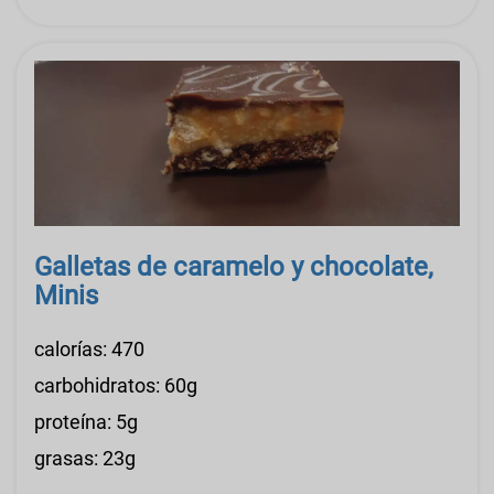
Galletas de caramelo y chocolate,
Minis
calorías: 470
carbohidratos: 60g
proteína: 5g
grasas: 23g