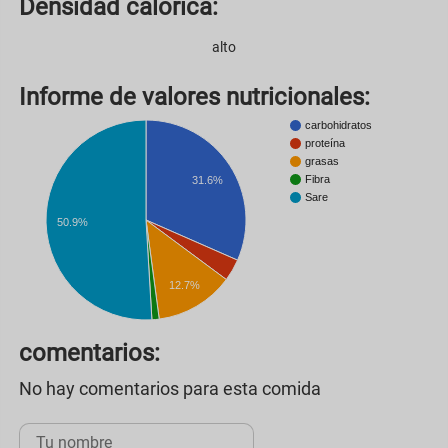
Densidad calórica:
alto
Informe de valores nutricionales:
carbohidratos
proteína
grasas
Fibra
31.6%
Sare
50.9%
12.7%
comentarios:
No hay comentarios para esta comida