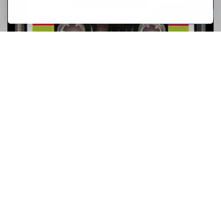
Menu
0
La lista de reproducción perfecta para
entrenar
Un entrenamiento exitoso inevitablemente debe ser
alentado por música apropiada, motivadora y rítmica. Para
esto, desarrollaré una lista de mis canciones favoritas para
cuando vaya al salón o ...