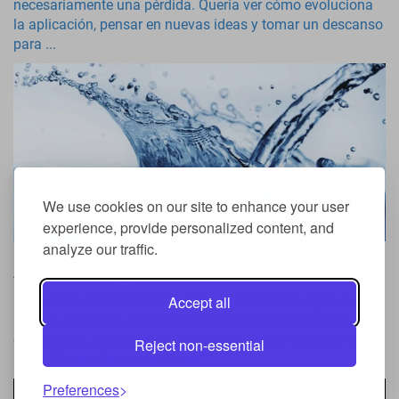
necesariamente una pérdida. Quería ver cómo evoluciona
la aplicación, pensar en nuevas ideas y tomar un descanso
para ...
We use cookies on our site to enhance your user
experience, provide personalized content, and
analyze our traffic.
Ayuno de agua durante seis días
Hace unos meses intenté y logré mantener un agua en
Accept all
ayunas durante 6 días. En este artículo contaré sobre mi
experiencia, así como sobre lo que significa el ayuno de
Reject non-essential
agua. Sobre el ayuno de agua ...
Preferences