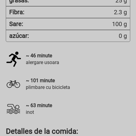
grasas:
25 g
Fibra:
2.3 g
Sare:
100 g
azúcar:
0 g
~
46
minute
alergare usoara
~
101
minute
plimbare cu bicicleta
~
63
minute
inot
Detalles de la comida: