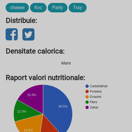
cheese
Kvc
Party
Tray
Distribuie:
Densitate calorica:
Mare
Raport valori nutritionale:
Carbohidrati
Proteine
16.9%
Grasimi
Fibre
38.5%
Zahar
12.3%
18.5%