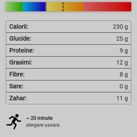
Calorii:
230 g
Glucide:
25 g
Proteine:
9 g
Grasimi:
12 g
Fibre:
8 g
Sare:
0 g
Zahar:
11 g
~
20
minute
alergare usoara