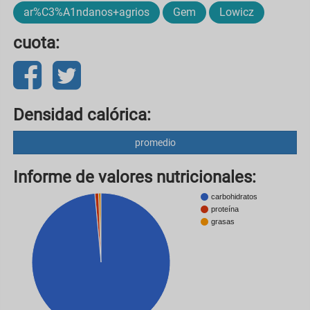
ar%C3%A1ndanos+agrios
Gem
Lowicz
cuota:
Densidad calórica:
promedio
Informe de valores nutricionales:
carbohidratos
proteína
grasas