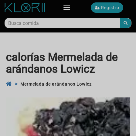
Registro
Toggle
navigation
calorías Mermelada de
arándanos Lowicz
Mermelada de arándanos Lowicz