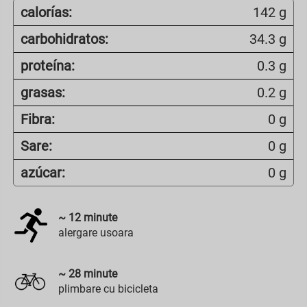
calorías:
142 g
carbohidratos:
34.3 g
proteína:
0.3 g
grasas:
0.2 g
Fibra:
0 g
Sare:
0 g
azúcar:
0 g
~
12
minute
alergare usoara
~
28
minute
plimbare cu bicicleta