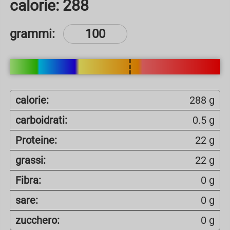
calorie:
288
grammi:
calorie:
288 g
carboidrati:
0.5 g
Proteine:
22 g
grassi:
22 g
Fibra:
0 g
sare:
0 g
zucchero:
0 g