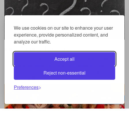
We use cookies on our site to enhance your user
experience, provide personalized content, and
analyze our traffic.
Mini-Tutorial kLorii.ro
Accept all
Ho notato che molte persone hanno problemi a utilizzare
l'applicazione, quindi ho deciso di pubblicare questo
articolo in cui fornirò dettagli su come funziona e su come
Reject non-essential
utilizzare l'applicazione. Sa ...
Preferences
Menu
0