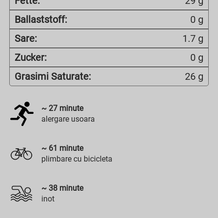
Fette:
29 g
Ballaststoff:
0 g
Sare:
1.7 g
Zucker:
0 g
Grasimi Saturate:
26 g
~
27
minute
alergare usoara
~
61
minute
plimbare cu bicicleta
~
38
minute
inot