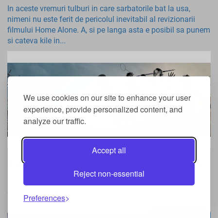
In aceste vremuri tulburi in care sarbatorile bat la usa,
nimeni nu este ferit de pericolul inevitabil al revizionarii
filmului Home Alone. A, si pe langa asta e posibil sa punem
si cateva kile in...
We use cookies on our site to enhance your user
experience, provide personalized content, and
analyze our traffic.
Accept all
Der beste Sport zur Gewichtsreduktion
Reject non-essential
Es wird gesagt, dass man, um Gewicht zu verlieren, so viel
Sport wie möglich betreiben muss. In diesem Artikel werde
Preferences
ich ...
Menu
0