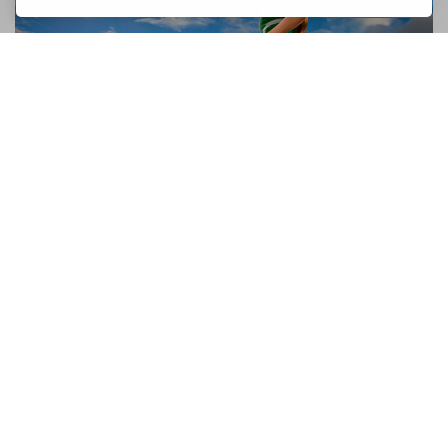
Warum kann ich nicht rennen?
Pentru ca nu ai antrenament 🙂 . Nimeni nu se naste
profesionist. Poti maxim sa ai un talent care sa te puna cu
un pas inaintea altora, dar nimic nu e mai important ca...