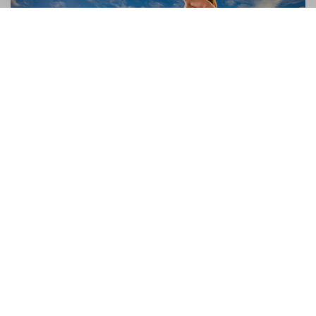
Warum kann ich nicht rennen?
Pentru ca nu ai antrenament 🙂 . Nimeni nu se naste
profesionist. Poti maxim sa ai un talent care sa te puna cu
un pas inaintea altora, dar nimic nu e mai important ca...