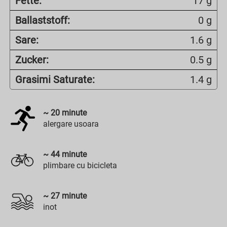
Fette:
17 g
Ballaststoff:
0 g
Sare:
1.6 g
Zucker:
0.5 g
Grasimi Saturate:
1.4 g
~
20
minute
alergare usoara
~
44
minute
plimbare cu bicicleta
~
27
minute
inot