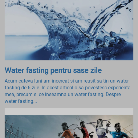
Water fasting pentru sase zile
Acum cateva luni am incercat si am reusit sa tin un water
fasting de 6 zile. In acest articol o sa povestesc experienta
mea, precum si ce inseamna un water fasting. Despre
water fasting...