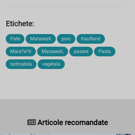
Etichete:
Pate
Marasesti
porc
Kaufland
Mara?e?ti
Marasesti,
pasare
Pasta
tartinabila
vegetala
Articole recomandate