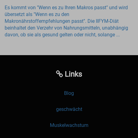
Es kommt von "Wenn es zu Ihren Makros passt" und wird
übersetzt als "Wenn es zu den
Makronährstoffempfehlungen passt". Die IIFYM-Diät
beinhaltet den Verzehr von Nahrungsmitteln, unabhängig
davon, ob sie als gesund gelten oder nicht, solange ...
Links
Blog
geschwächt
Muskelwachstum