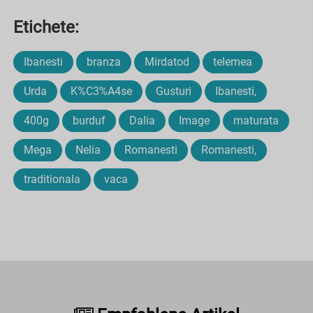
Etichete:
Ibanesti
branza
Mirdatod
telemea
Urda
K%C3%A4se
Gusturi
Ibanesti,
400g
burduf
Dalia
Image
maturata
Mega
Nelia
Romanesti
Romanesti,
traditionala
vaca