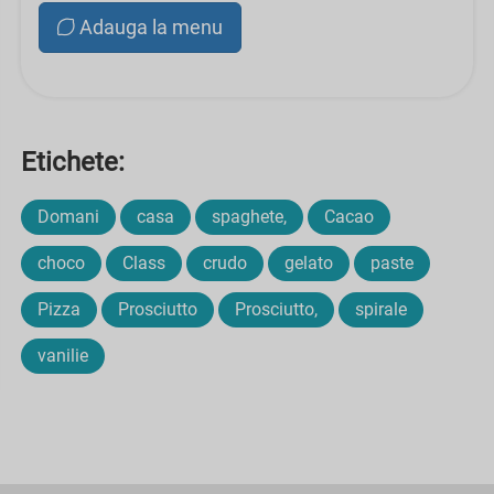
Adauga la menu
Etichete:
Domani
casa
spaghete,
Cacao
choco
Class
crudo
gelato
paste
Pizza
Prosciutto
Prosciutto,
spirale
vanilie