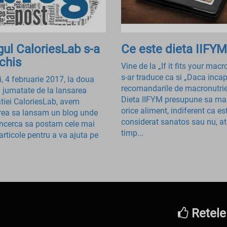
gul CaloriesLab s-a
Ce este dieta IIFYM
chis
Vine de la „If it fits your macr
s-ar traduce ca si „Daca incap
i, 4 februarie 2017, la doua
recomandarile de macronutrie
si jumatate de la lansarea
Dieta IIFYM presupune sa ma
atiei CaloriesLab, avem
orice aliment, indiferent ca es
rea sa lansam un blog unde
considerat sanatos sau nu, a
ncerca sa postam cele mai
timp...
articole pentru a va ajuta pe
Retele