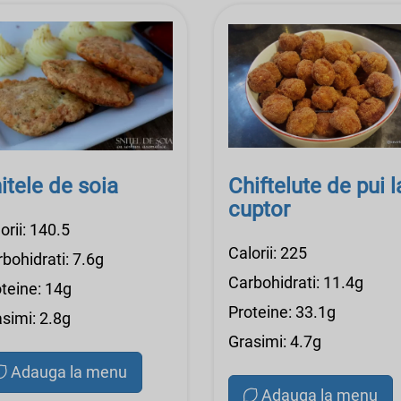
itele de soia
Chiftelute de pui l
cuptor
orii: 140.5
Calorii: 225
bohidrati: 7.6g
Carbohidrati: 11.4g
teine: 14g
Proteine: 33.1g
simi: 2.8g
Grasimi: 4.7g
Adauga la menu
Adauga la menu