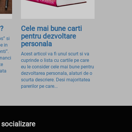
?
Cele mai bune carti
pentru dezvoltare
os” si
personala
e in
nti”.
Acest articol va fi unul scurt si va
nanci
cuprinde o lista cu cartile pe care
te
eu le consider cele mai bune pentru
tata
dezvoltarea personala, alaturi de o
scurta descriere. Desi majoritatea
parerilor pe care...
 socializare