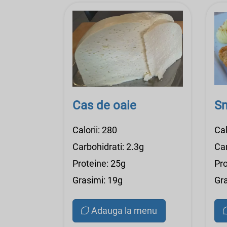
Cas de oaie
Sn
Calorii: 280
Cal
Carbohidrati: 2.3g
Car
Proteine: 25g
Pro
Grasimi: 19g
Gra
Adauga la menu