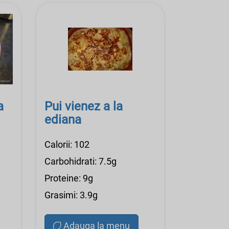
a
Pui vienez a la
ediana
Calorii: 102
Carbohidrati: 7.5g
Proteine: 9g
Grasimi: 3.9g
Adauga la menu