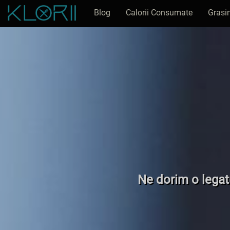
Blog
Calorii Consumate
Grasi
Ne dorim o legatu