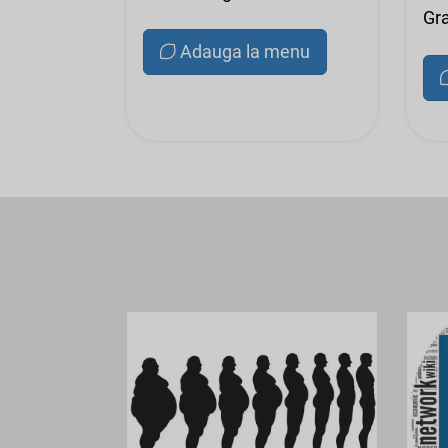
Gra
Adauga la menu