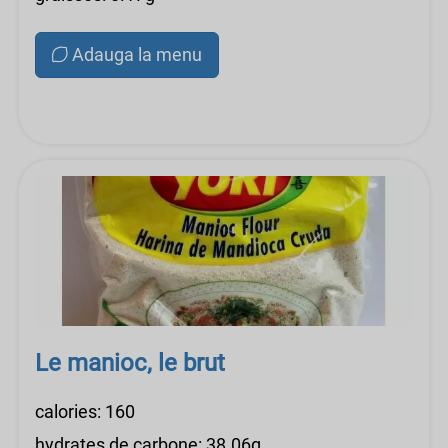
Adauga la menu
Le manioc, le brut
calories: 160
hydrates de carbone: 38.06g