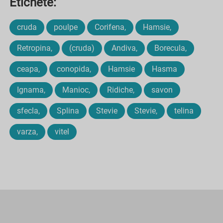
Etichete:
cruda
poulpe
Corifena,
Hamsie,
Retropina,
(cruda)
Andiva,
Borecula,
ceapa,
conopida,
Hamsie
Hasma
Ignama,
Manioc,
Ridiche,
savon
sfecla,
Splina
Stevie
Stevie,
telina
varza,
vitel