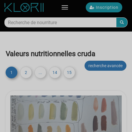
Inscription
Toggle
navigation
Valeurs nutritionnelles cruda
recherche avancée
1
2
...
14
15